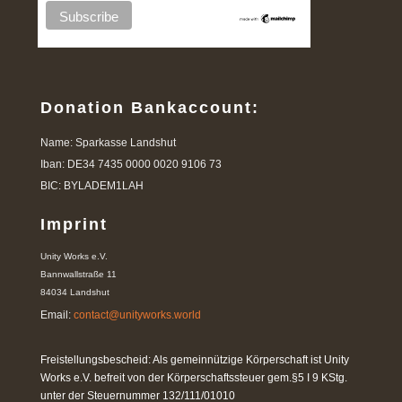
Donation Bankaccount:
Name: Sparkasse Landshut
Iban: DE34 7435 0000 0020 9106 73
BIC: BYLADEM1LAH
Imprint
Unity Works e.V.
Bannwallstraße 11
84034 Landshut
Email:
contact@unityworks.world
Freistellungsbescheid: Als gemeinnützige Körperschaft ist Unity
Works e.V. befreit von der Körperschaftssteuer gem.§5 I 9 KStg.
unter der Steuernummer 132/111/01010